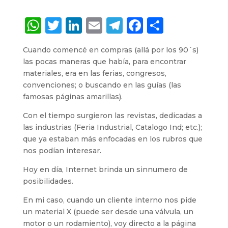
W
T
Li
E
T
F
S
h
w
n
m
el
a
h
Cuando comencé en compras (allá por los 90´s)
a
it
k
ai
e
c
a
las pocas maneras que había, para encontrar
ts
te
e
l
g
e
re
materiales, era en las ferias, congresos,
convenciones; o buscando en las guías (las
A
r
dI
ra
b
famosas páginas amarillas).
p
n
m
o
Con el tiempo surgieron las revistas, dedicadas a
p
o
las industrias (Feria Industrial, Catalogo Ind; etc.);
k
que ya estaban más enfocadas en los rubros que
nos podían interesar.
Hoy en día, Internet brinda un sinnumero de
posibilidades.
En mi caso, cuando un cliente interno nos pide
un material X (puede ser desde una válvula, un
motor o un rodamiento), voy directo a la página