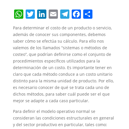
W
T
Li
E
T
F
S
h
w
n
m
el
a
h
Para determinar el costo de un producto o servicio,
at
itt
k
ai
e
c
ar
además de conocer sus componentes, debemos
s
er
e
l
gr
e
e
saber cómo se efectúa su cálculo. Para ello nos
A
dI
a
b
valemos de los llamados “sistemas o métodos de
costeo”, que podrían definirse como el conjunto de
p
n
m
o
procedimientos específicos utilizados para la
p
o
determinación de un costo. Es importante tener en
claro que cada método conduce a un costo unitario
k
distinto para la misma unidad de producto. Por ello,
es necesario conocer de qué se trata cada uno de
dichos métodos, para saber cuál puede ser el que
mejor se adapte a cada caso particular.
Para definir el modelo operativo normal se
consideran las condiciones estructurales en general
y del sector productivo en particular, tales como: