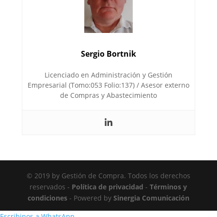
Sergio Bortnik
Licenciado en Administración y Gestión
Empresarial (Tomo:053 Folio:137) / Asesor externo
de Compras y Abastecimiento
© 2019 by Gestión de Compra. Todos los derechos
reservados -
Política de privacidad
-
Términos y
condiciones
- Powered by
Sinergia Comunicación
Escribinos a WhatsApp