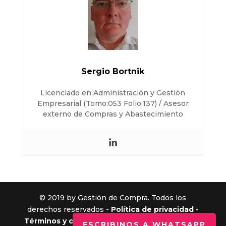
Sergio Bortnik
Licenciado en Administración y Gestión
Empresarial (Tomo:053 Folio:137) / Asesor
externo de Compras y Abastecimiento
© 2019 by Gestión de Compra. Todos los
derechos reservados -
Política de privacidad
-
Términos y condiciones
- Powered by
Sinergia
ESCRIBINOS A WHATSAPP