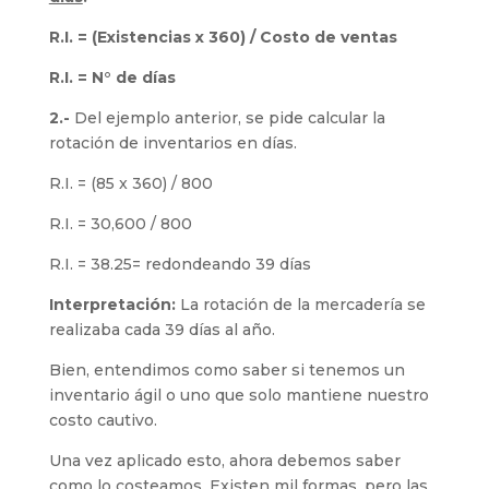
R.I. = (Existencias x 360)
/
Costo de ventas
R.I. = N° de días
2.-
Del ejemplo anterior, se pide calcular la
rotación de inventarios en días.
R.I. = (85 x 360) / 800
R.I. = 30,600 / 800
R.I. = 38.25= redondeando 39 días
Interpretación:
La rotación de la mercadería se
realizaba cada 39 días al año.
Bien, entendimos como saber si tenemos un
inventario ágil o uno que solo mantiene nuestro
costo cautivo.
Una vez aplicado esto, ahora debemos saber
como lo costeamos. Existen mil formas, pero las