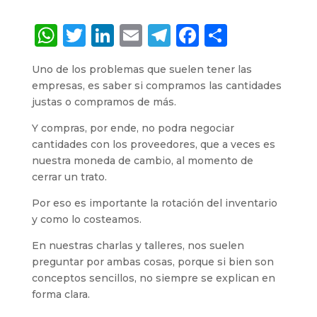
W
T
Li
E
T
F
S
h
w
n
m
el
a
h
Uno de los problemas que suelen tener las
a
it
k
ai
e
c
a
empresas, es saber si compramos las cantidades
ts
te
e
l
g
e
re
justas o compramos de más.
A
r
dI
ra
b
Y compras, por ende, no podra negociar
p
n
m
o
cantidades con los proveedores, que a veces es
nuestra moneda de cambio, al momento de
p
o
cerrar un trato.
k
Por eso es importante la rotación del inventario
y como lo costeamos.
En nuestras charlas y talleres, nos suelen
preguntar por ambas cosas, porque si bien son
conceptos sencillos, no siempre se explican en
forma clara.